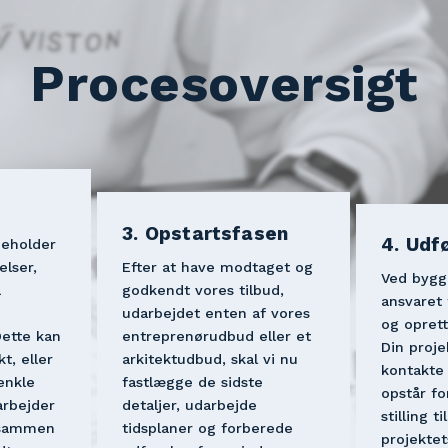
Procesoversigt
3. Opstartsfasen
4. Udf
deholder 
lser, 
Efter at have modtaget og 
Ved bygge
 
godkendt vores tilbud, 
ansvaret
udarbejdet enten af vores 
og oprett
ette kan 
entreprenørudbud eller et 
Din projek
t, eller 
arkitektudbud, skal vi nu 
kontakte 
nkle 
fastlægge de sidste 
opstår fo
arbejder 
detaljer, udarbejde 
stilling ti
sammen 
tidsplaner og forberede 
projektet