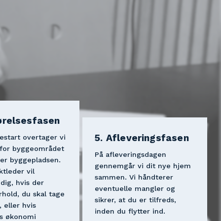
ørelsesfasen
5. Afleveringsfasen
start overtager vi 
 for byggeområdet 
På afleveringsdagen 
er byggepladsen. 
gennemgår vi dit nye hjem 
tleder vil 
sammen. Vi håndterer 
dig, hvis der 
eventuelle mangler og 
rhold, du skal tage 
sikrer, at du er tilfreds, 
l, eller hvis 
inden du flytter ind. 
s økonomi 