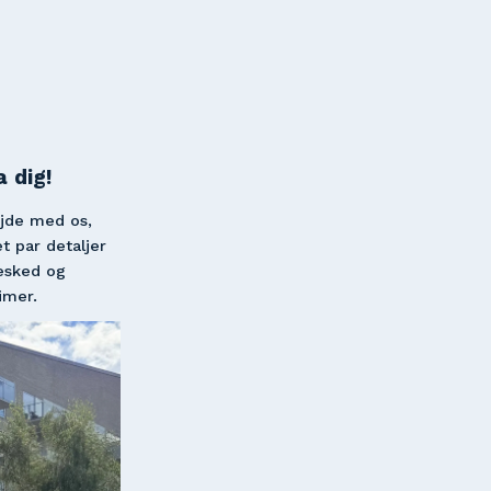
 dig!
jde med os, 
 par detaljer 
esked og 
imer.