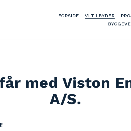
FORSIDE
VI TILBYDER
PRO
BYGGEVE
får med Viston En
A/S.
!