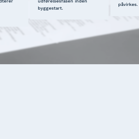
terer 
udførelsesfasen inden 
påvirkes.
 
byggestart.