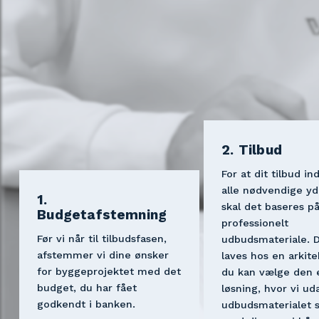
2. Tilbud
For at dit tilbud in
alle nødvendige yde
1.
skal det baseres på
Budgetafstemning
professionelt 
Før vi når til tilbudsfasen, 
udbudsmateriale. D
afstemmer vi dine ønsker 
laves hos en arkitek
for byggeprojektet med det 
du kan vælge den e
budget, du har fået 
løsning, hvor vi ud
godkendt i banken.
udbudsmaterialet 